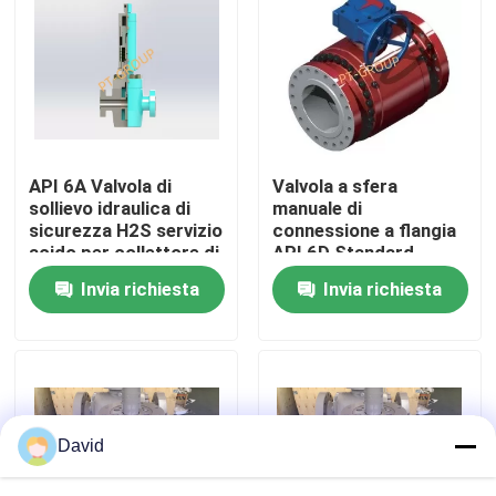
Fatory Tour
Controllo di qualità
API 6A Valvola di
Valvola a sfera
Contattaci
sollievo idraulica di
manuale di
sicurezza H2S servizio
connessione a flangia
acido per collettore di
API 6D Standard
notizie
soffocamento e
Invia richiesta
Invia richiesta
albero di Natale
Tutti i casi
Pompa di fanghi di perforazione
David
Fodera della pompa di fango