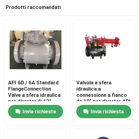
Prodotti raccomandati
API 6D / 6A Standard
Valvola a sfera
FlangeConnection
idraulica a
Valve a sfera idraulica
connessione a fianco
Casa
per diverter di 12"
da 10" per diverter API
classe 300 classe 600
6D / 6A
Invia richiesta
Invia richiesta
classe 900
Prodotti
Chi siamo