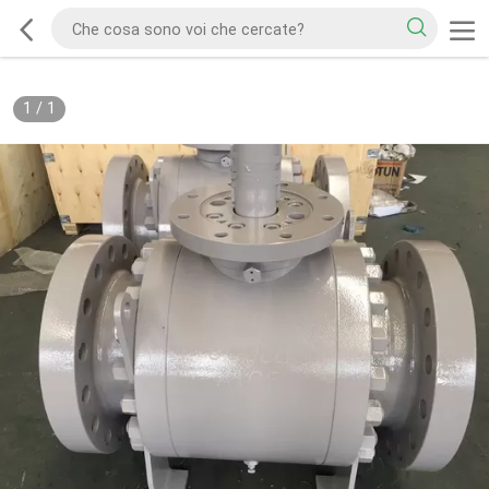
1
/
1